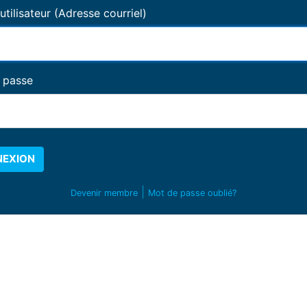
tilisateur (Adresse courriel)
 passe
EXION
|
Devenir membre
Mot de passe oublié?