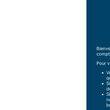
Bienve
compt
Pour v
V
q
S
d
S
n
b